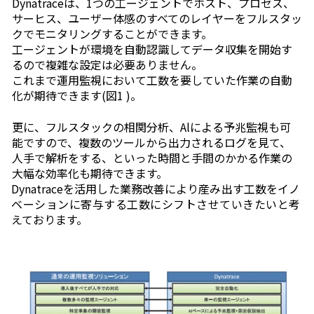
Dynatraceは、
1
つの工ージェントでホスト、プロセス、
サーヒス、ユーザー体感のすべてのレイヤーをフルスタッ
クでモニタリングすることができます。
工ージェントが環境を自動認識してデータ収集を開始す
るので複雑な設定は必要ありません。
これまで運用監視において工数を要していた作業の自動
化が期待できます
(
図
1 )
。
更に、フルスタックの相関分析、
Al
による予兆監視も可
能ですので、複数のツールから出力されるログを見て、
人手で解析をする、といった時間と手間のかかる作業の
大幅な効率化も期待できます。
Dynatraceを活用した業務改善により産み出す工数をイノ
ベーションに寄与する工数にシフトさせていきたいと考
えております。