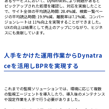
あるサービスにおいて、Dynatraceにより問題があると
ピックアップされた処理を確認し、対応を実施したこと
で、サイト全体の平均読込時間
: 28.4%
減、検索一覧ペー
ジの平均読込時間
: 19.9%
減、離脱率は
7.1%
減、コンバー
ジョンレートは
11%
向上を実現することができました。
UX
の向上は結果として売上のアップにつながり、ヒジネ
スにも貢献しています。
人手をかけた運用作業からDynatra
ceを活用しBPRを実現する
これまでの監視ソリューションでは、環境に応じて複数
の監視工ージェントを導入したり、導入後のメンテナンス
や設定作業を人手で行う必要がありました。