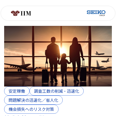
安定稼働
調査工数の削減・迅速化
問題解決の迅速化／省人化​
機会損失へのリスク対策