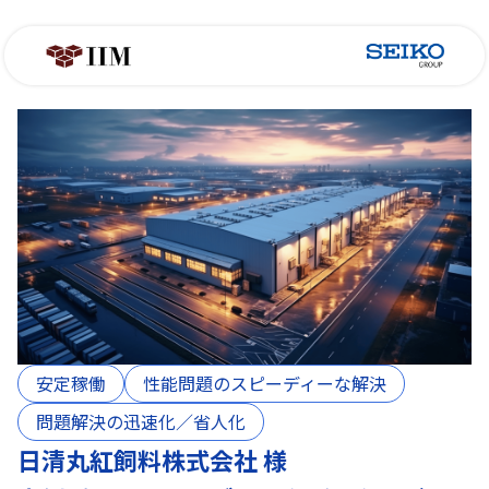
安定稼働
​性能問題のスピーディーな解決​
問題解決の迅速化／省人化​
日清丸紅飼料株式会社 様