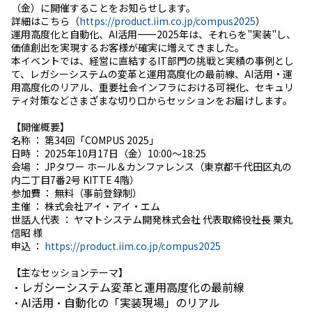
（金）に開催することをお知らせします。
詳細はこちら（
https://product.iim.co.jp/compus2025
）
運用高度化と自動化、AI活用――2025年は、それらを"実装"し、
価値創出を実現するお客様が確実に増えてきました。
本イベントでは、経営に直結するIT部門の挑戦と実績の事例とし
て、レガシーシステムの変革と運用高度化の最前線、AI活用・運
用高度化のリアル、重要社会インフラにおける可視化、セキュリ
ティ対策などさまざまな切り口からセッションをお届けします。
【開催概要】
名称 ： 第34回「COMPUS 2025」
日時 ： 2025年10月17日（金）10:00〜18:25
会場 ： JPタワー ホール＆カンファレンス（東京都千代田区丸の
内二丁目7番2号 KITTE 4階）
参加費 ： 無料（事前登録制）
主催 ： 株式会社アイ・アイ・エム
世話人代表 ： ヤマトシステム開発株式会社 代表取締役社長 栗丸
信昭 様
申込 ：
https://product.iim.co.jp/compus2025
【主なセッションテーマ】
・レガシーシステム変革と運用高度化の最前線
・AI活用・自動化の「実装現場」のリアル