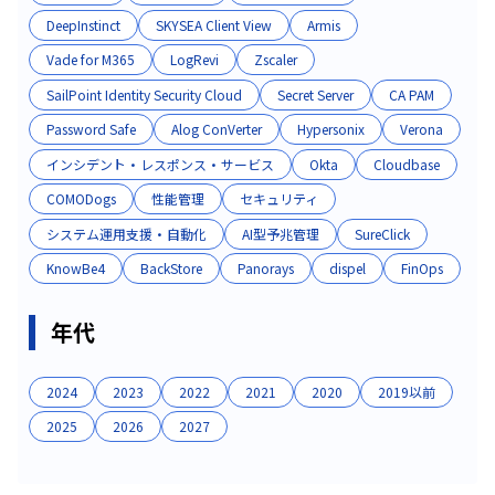
DeepInstinct
SKYSEA Client View
Armis
Vade for M365
LogRevi
Zscaler
SailPoint Identity Security Cloud
Secret Server
CA PAM
Password Safe
Alog ConVerter
Hypersonix
Verona
インシデント・レスポンス・サービス
Okta
Cloudbase
COMODogs
性能管理
セキュリティ
システム運用支援・自動化
AI型予兆管理
SureClick
KnowBe4
BackStore
Panorays
dispel
FinOps
年代
2024
2023
2022
2021
2020
2019以前
2025
2026
2027