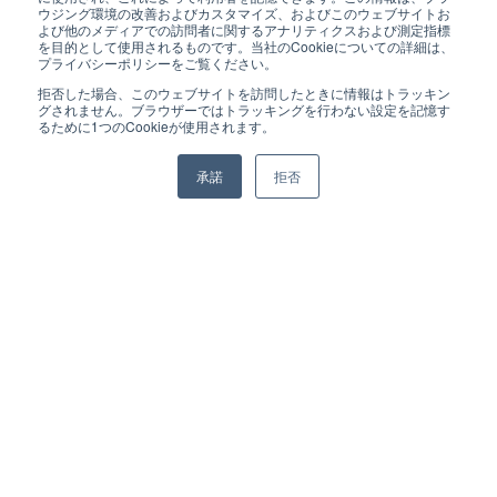
ウジング環境の改善およびカスタマイズ、およびこのウェブサイトお
よび他のメディアでの訪問者に関するアナリティクスおよび測定指標
を目的として使用されるものです。当社のCookieについての詳細は、
プライバシーポリシーをご覧ください。
拒否した場合、このウェブサイトを訪問したときに情報はトラッキン
Security Report #32 デジタル時代の脅威－ランサムウェアがも
グされません。ブラウザーではトラッキングを行わない設定を記憶す
たらすリスクと対策 を公開しています
るために1つのCookieが使用されます。
2025.11.6
承諾
拒否
カテゴリ:
お知らせ
セキュリティ
BackStore