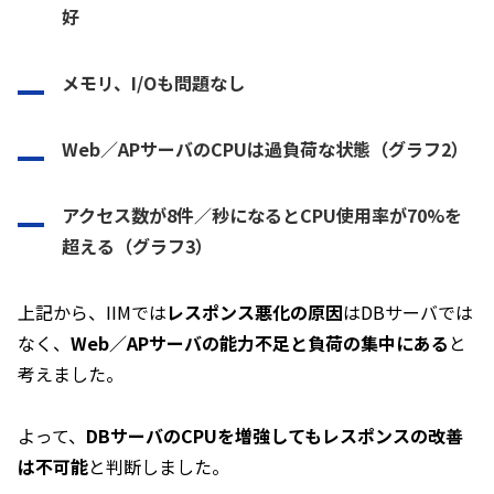
好
メモリ、I/Oも問題なし
Web／APサーバのCPUは過負荷な状態
（グラフ2）
アクセス数が8件／秒になるとCPU使用率が70%を
超える
（グラフ3）
上記から、IIMでは
レスポンス悪化の原因
はDBサーバでは
なく、
Web／APサーバの能力不足と負荷の集中にある
と
考えました。
よって、
DBサーバのCPUを増強してもレスポンスの改善
は不可能
と判断しました。