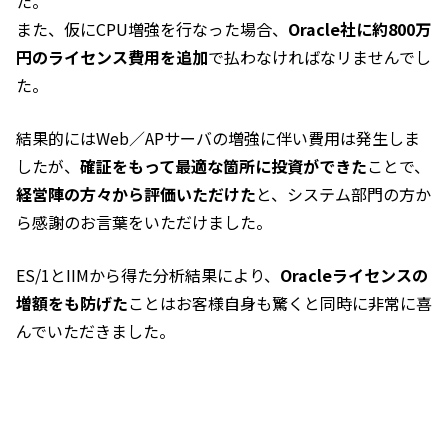
た。
また、仮にCPU増強を行なった場合、
Oracle社に約800万
円のライセンス費用を追加
で払わなければなリませんでし
た。
結果的にはWeb／APサーバの増強に伴い費用は発生しま
したが、
確証をもって最適な箇所に投資ができた
ことで、
経営陣の方々から評価いただけた
と、システム部門の方か
ら感謝のお言葉をいただけました。
ES/1とIIMから得た分析結果により、
Oracleライセンスの
増額をも防げた
ことはお客様自身も驚くと同時に非常に喜
んでいただきました。