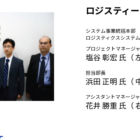
ロジスティー
システム事業統括本
ロジスティクスシステム
プロジェクトマネージ
塩谷 彰宏 氏（ 
担当部長
浜田 正明 氏（ 
アシスタントマネージ
花井 勝重 氏（ 
て