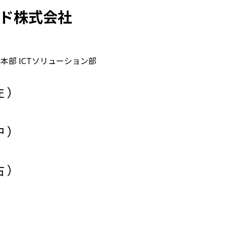
ド株式会社
部
本部 ICTソリューション部
ャ
左 ）
中 ）
ャ
右 ）