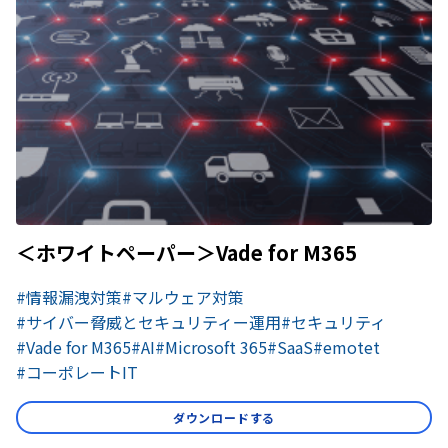
＜ホワイトペーパー＞Vade for M365
#情報漏洩対策
#マルウェア対策
#サイバー脅威とセキュリティー運用
#セキュリティ
#Vade for M365​
#AI
#Microsoft 365
#SaaS
#emotet
#コーポレートIT
ダウンロードする