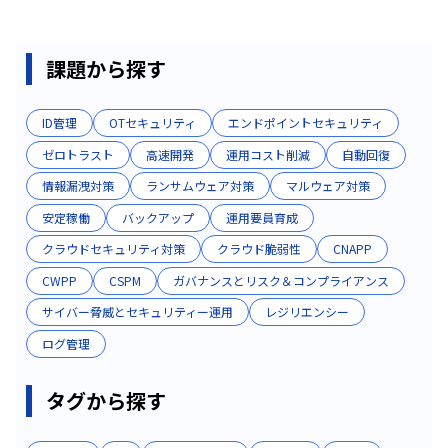
課題から探す
ID管理
OTセキュリティ
エンドポイントセキュリティ
ゼロトラスト
高速開発
運用コスト削減
自動回復
情報漏洩対策
ランサムウェア対策
マルウェア対策
安定稼働
バックアップ
運用要員育成
クラウドセキュリティ対策
クラウド脆弱性
CNAPP
CWPP
CSPM
ガバナンスとリスク＆コンプライアンス
サイバー脅威とセキュリティー運用
レジリエンシー
ログ管理
タグから探す