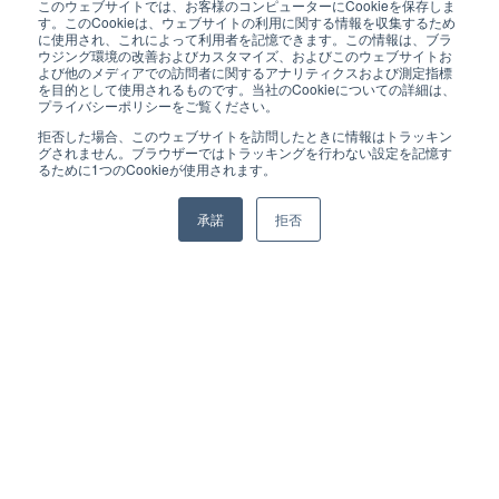
このウェブサイトでは、お客様のコンピューターにCookieを保存しま
す。このCookieは、ウェブサイトの利用に関する情報を収集するため
#OTセキュリティ
#情報漏洩対策
に使用され、これによって利用者を記憶できます。この情報は、ブラ
ウジング環境の改善およびカスタマイズ、およびこのウェブサイトお
#ガバナンスとリスク＆コンプライアンス
よび他のメディアでの訪問者に関するアナリティクスおよび測定指標
#サイバー脅威とセキュリティー運用
#セキュリティ
を目的として使用されるものです。当社のCookieについての詳細は、
プライバシーポリシーをご覧ください。
#Armis
#コーポレートIT
拒否した場合、このウェブサイトを訪問したときに情報はトラッキン
グされません。ブラウザーではトラッキングを行わない設定を記憶す
るために1つのCookieが使用されます。
ダウンロードする
承諾
拒否