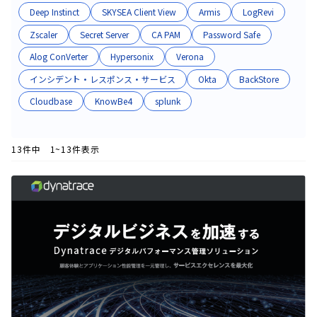
Deep Instinct​
SKYSEA Client View​
Armis​
LogRevi​
Zscaler​
Secret Server​
CA PAM​
Password Safe​
Alog ConVerter​
Hypersonix​
Verona​
インシデント・レスポンス・サービス​
Okta
BackStore
Cloudbase
KnowBe4
splunk
13件中 1~13件表示