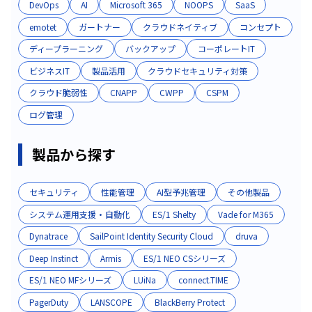
DevOps
AI
Microsoft 365
NOOPS
SaaS
emotet
ガートナー
クラウドネイティブ
コンセプト
ディープラーニング
バックアップ
コーポレートIT
ビジネスIT
製品活用
クラウドセキュリティ対策
クラウド脆弱性
CNAPP
CWPP
CSPM
ログ管理
製品から探す
セキュリティ
性能管理
AI型予兆管理
その他製品
システム運用支援・自動化
ES/1 Shelty​
Vade for M365​
Dynatrace
SailPoint Identity Security Cloud
druva
Deep Instinct
Armis
ES/1 NEO CSシリーズ
ES/1 NEO MFシリーズ
LUiNa​
connect.TIME​
PagerDuty​
LANSCOPE
BlackBerry Protect​