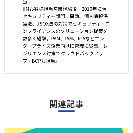
当
IIM
お客様担当営業経験後、
2010
年に現
セキュリティー部門に異動。個人情報保
護法、
JSOX
法の対策でセキュリティ・コ
ンプライアンスのソリューション提案を
数多く経験。
PAM
、
IAM
、
IGA
などエン
タープライズ企業向け
ID
管理に従事。レ
ジリエンス対策でクラウドバッ
クアッ
プ・
BCP
も担当。
関連記事