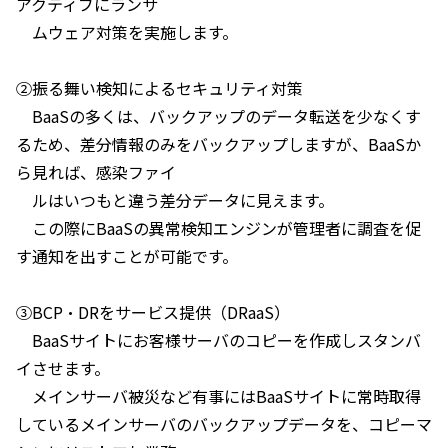
アクティブにランサ
ムウェア対策を実施します。
②振る舞い検知によるセキュリティ対策
BaaS
の多くは、バックアップのデータ転送を少なくす
るため、差分情報のみをバックアップしますが、
BaaS
か
ら見れば、感染ファイ
ルはいつもと違う差分データに見えます。
この際に
BaaS
の異常検知エンジンが管理者に調査を促
す通知を出すことが可能です。
③BCP
・
DR
をサービス提供（
DRaaS
）
BaaS
サイトにお客様サーバのコピーを作成しスタンバ
イさせます。
メインサーバ被災など有事には
BaaS
サイトに常時取得
しているメインサーバのバックアップデータを、コピーマ