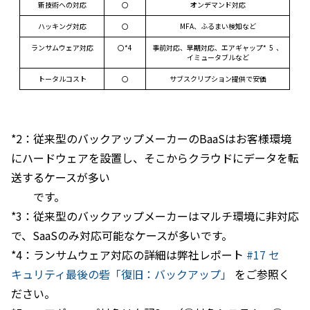
新技術への対応
〇
オンデマンド対応
ハッキング対応
〇
MFA、ふるまい検知など
ランサムウェア対応
〇*4
事前対応、早期対応、エアギャップ*
5
、
イミュータブルなど
トータルコスト
〇
サブスクリプション提供で安価
*2：
従来型のバックアップメーカーの
BaaS
はお客様環境
にハードウェアを設置し、そこからクラウドにデータを転
送するケースが多い
です。
*3
：従来型のバックアップメーカーはマルチ環境に非対応
で、
SaaS
のみ対応可能なケースが多いです。
*4
：ランサムウェア対応の詳細は弊社レポート
#17 セ
キュリティ最後の砦「復旧：バックアップ」
をご参照く
ださい。