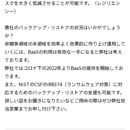
スクを大きく低減させることが可能です。（レジリエン
シー）
貴社のバックアップ・リストアの状況はいかがでしょう
か？
非競争領域の本領域を効率よく効果的に作り上げ運用して
いくには、
BaaS
の利用は有効な一手になると弊社は考え
ております。
弊社ではコロナ下の
2022
年より
BaaS
の提供を開始してお
ります。
また、
NIST
の
CSF
の
IR8374
（ランサムウェア対策）に対
応するためのバックアップ・リストアの支援も可能です。
詳しい話をお聞きになりたいなどご用命の際はぜひ弊社担
当営業までお申し付け
下さい。