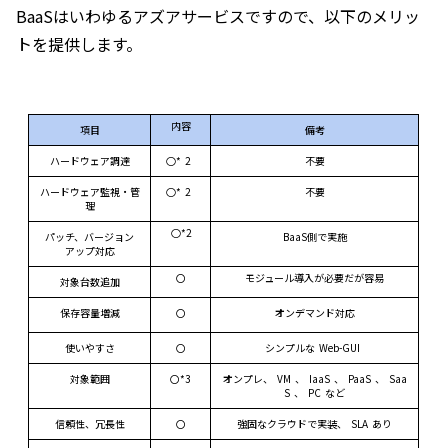
BaaS
はいわゆるアズアサービスですので、以下のメリッ
トを提供します。
内容
項目
備考
ハードウェア調達
○*
2
不要
ハードウェア監視・管
○*
2
不要
理
○*2
パッチ、バージョン
BaaS側で実施
アップ対応
〇
モジュール導入が必要だが容易
対象台数追加
保存容量増減
〇
オンデマンド対応
使いやすさ
〇
シンプルな
Web-GUI
対象範囲
〇*3
オンプレ、
VM
、
IaaS
、
PaaS
、
Saa
S
、
PC
など
信頼性、冗長性
〇
強固なクラウドで実装、
SLA
あり