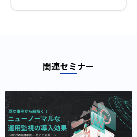
are.hsforms.com/10V6HBVF7TrWcHqo2NEQj
ogbsvsu, supported_oembed_types=[link]}
関連セミナー