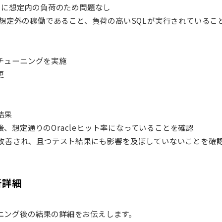
もに想定内の負荷のため問題なし
想定外の稼働であること、負荷の高い
SQL
が実行されているこ
チューニングを実施
更
結果
想定通りのOracleヒット率になっていることを確認
改善され、且つテスト結果にも影響を及ぼしていないことを確
析詳細
ニング後の結果の詳細をお伝えします。