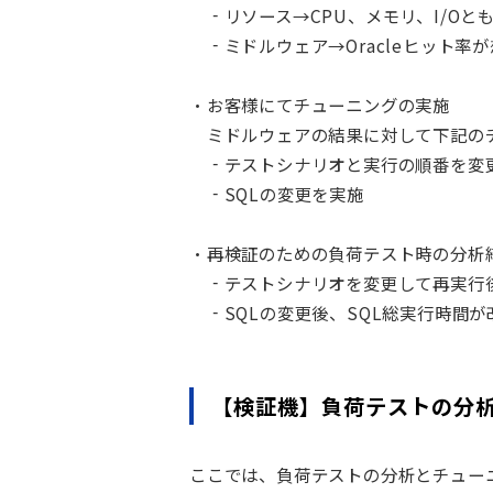
‐リソース→CPU、メモリ、I/Oと
‐
ミドルウェア→
Oracle
ヒット率が
・お客様にてチューニングの実施
ミドルウェアの結果に対して下記の
‐テストシナリオと実行の順番を変
‐SQLの変更を実施
・
再検証のための
負荷テスト時の分析
‐テストシナリオを変更して再実行後、
‐
SQL
の変更後、
SQL
総実行時間が
【検証機】負荷テストの分
ここでは、負荷テストの分析とチュー