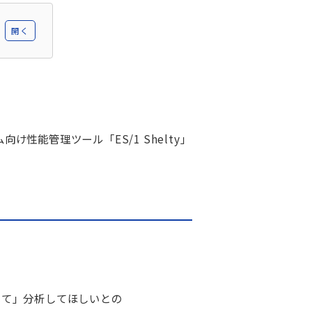
開く
ム向け性能管理ツール
「
ES/1
Shelty
」
いて」分析してほしいとの