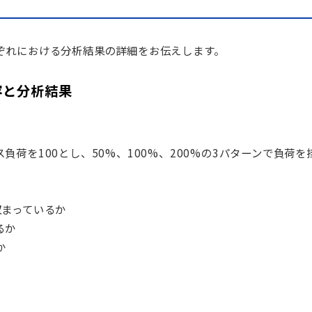
ぞれにおける分析結果の詳細をお伝えします。
容と分析結果
ス負荷を
100
とし、
50%
、
100%
、
200%
の
3
パターンで負荷を
収まっているか
るか
か